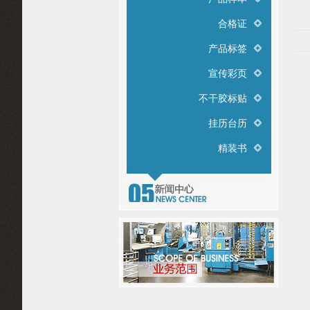
合格证
产品标签
宣传彩页
不干胶标贴
挂历台历
精装书