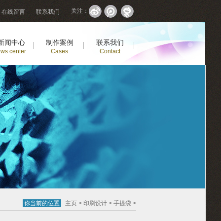
关注：
在线留言
联系我们
新闻中心
制作案例
联系我们
ws center
Cases
Contact
你当前的位置
主页
>
印刷设计
>
手提袋
>