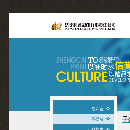
包装盒
手
手提袋
产品样本