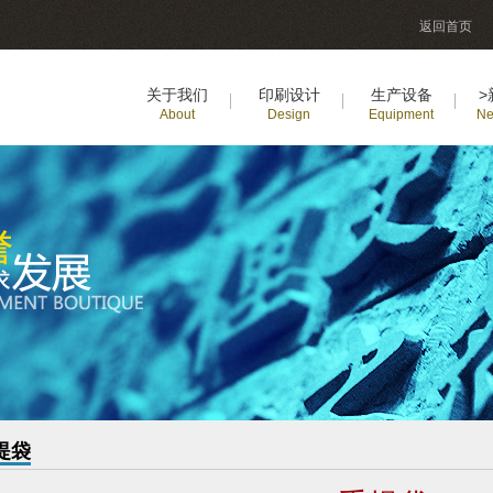
返回首页
关于我们
印刷设计
生产设备
>
About
Design
Equipment
Ne
提袋